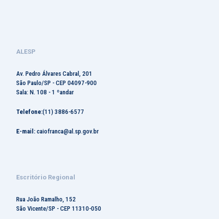
ALESP
Av. Pedro Álvares Cabral, 201
São Paulo/SP - CEP 04097-900
Sala: N. 108 - 1 ºandar
Telefone:
(11) 3886-6577
E-mail:
caiofranca@al.sp.gov.br
Escritório Regional
Rua João Ramalho, 152
São Vicente/SP - CEP 11310-050