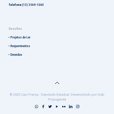
Telefone:
(13) 3569-1040
Sessões
•
Projetos de Lei
•
Requerimentos
•
Emendas
© 2020 Caio França - Deputado Estadual. Desenvolvido por Crab
Propaganda