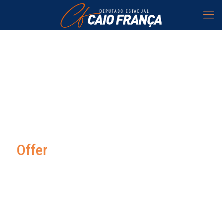
Offer
See how exactly I can
help you