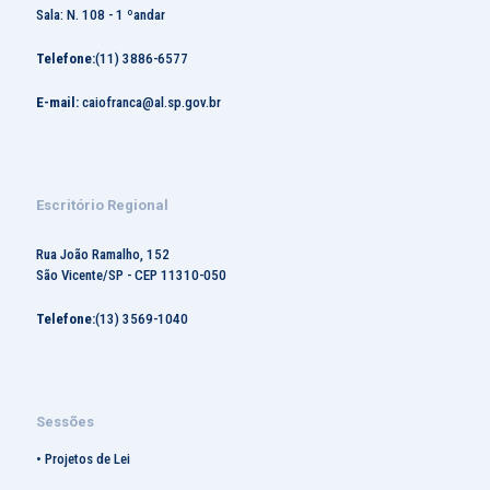
Sala: N. 108 - 1 ºandar
Telefone:
(11) 3886-6577
E-mail:
caiofranca@al.sp.gov.br
Escritório Regional
Rua João Ramalho, 152
São Vicente/SP - CEP 11310-050
Telefone:
(13) 3569-1040
Sessões
•
Projetos de Lei