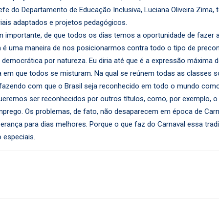
fe do Departamento de Educação Inclusiva, Luciana Oliveira Zima,
riais adaptados e projetos pedagógicos.
importante, de que todos os dias temos a oportunidade de fazer a
 é uma maneira de nos posicionarmos contra todo o tipo de preconc
a, democrática por natureza. Eu diria até que é a expressão máxima
a em que todos se misturam. Na qual se reúnem todas as classes soci
, fazendo com que o Brasil seja reconhecido em todo o mundo como 
queremos ser reconhecidos por outros títulos, como, por exemplo, 
rego. Os problemas, de fato, não desaparecem em época de Carna
nça para dias melhores. Porque o que faz do Carnaval essa tradiçã
 especiais.