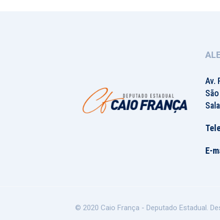
AL
Av. 
São
Sala
Tel
E-ma
© 2020 Caio França - Deputado Estadual. De