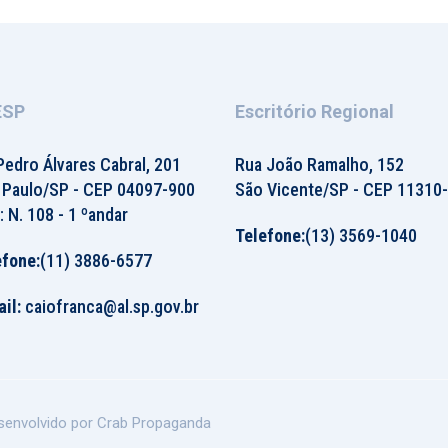
ESP
Escritório Regional
Pedro Álvares Cabral, 201
Rua João Ramalho, 152
 Paulo/SP - CEP 04097-900
São Vicente/SP - CEP 11310
: N. 108 - 1 ºandar
Telefone:
(13) 3569-1040
efone:
(11) 3886-6577
il:
caiofranca@al.sp.gov.br
senvolvido por Crab Propaganda