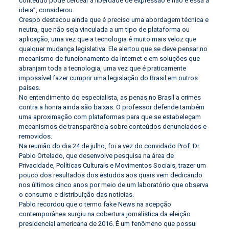
conteúdo pode cercear a liberdade de expressão e não é essa a
ideia”, considerou.
Crespo destacou ainda que é preciso uma abordagem técnica e
neutra, que não seja vinculada a um tipo de plataforma ou
aplicação, uma vez que a tecnologia é muito mais veloz que
qualquer mudança legislativa. Ele alertou que se deve pensar no
mecanismo de funcionamento da internet e em soluções que
abranjam toda a tecnologia, uma vez que é praticamente
impossível fazer cumprir uma legislação do Brasil em outros
países.
No entendimento do especialista, as penas no Brasil a crimes
contra a honra ainda são baixas. O professor defende também
uma aproximação com plataformas para que se estabeleçam
mecanismos de transparência sobre conteúdos denunciados e
removidos.
Na reunião do dia 24 de julho, foi a vez do convidado Prof. Dr.
Pablo Ortelado, que desenvolve pesquisa na área de
Privacidade, Políticas Culturais e Movimentos Sociais, trazer um
pouco dos resultados dos estudos aos quais vem dedicando
nos últimos cinco anos por meio de um laboratório que observa
o consumo e distribuição das notícias.
Pablo recordou que o termo fake News na acepção
contemporânea surgiu na cobertura jornalística da eleição
presidencial americana de 2016. É um fenômeno que possui