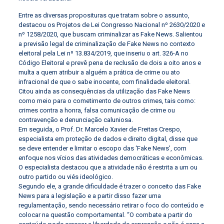
Entre as diversas proposituras que tratam sobre o assunto,
destacou os Projetos de Lei Congresso Nacional nº 2630/2020 e
nº 1258/2020, que buscam criminalizar as Fake News. Salientou
a previsão legal de criminalização de Fake News no contexto
eleitoral pela Lei nº 13.834/2019, que inseriu o art. 326-A no
Código Eleitoral e prevê pena de reclusão de dois a oito anos e
multa a quem atribuir a alguém a prática de crime ou ato
infracional de que o sabe inocente, com finalidade eleitoral.
Citou ainda as consequências da utilização das Fake News
como meio para o cometimento de outros crimes, tais como:
crimes contra a honra, falsa comunicação de crime ou
contravenção e denunciação caluniosa.
Em seguida, o Prof. Dr. Marcelo Xavier de Freitas Crespo,
especialista em proteção de dados e direito digital, disse que
se deve entender e limitar o escopo das ‘Fake News’, com
enfoque nos vícios das atividades democráticas e econômicas.
O especialista destacou que a atividade não é restrita a um ou
outro partido ou viés ideológico.
Segundo ele, a grande dificuldade é trazer o conceito das Fake
News para a legislação e a partir disso fazer uma
regulamentação, sendo necessário retirar o foco do conteúdo e
colocar na questão comportamental. “O combate a partir do