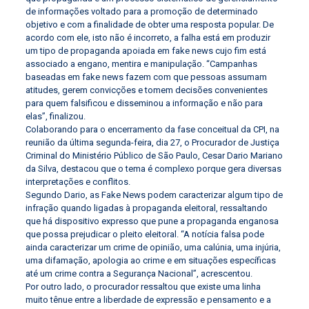
de informações voltado para a promoção de determinado
objetivo e com a finalidade de obter uma resposta popular. De
acordo com ele, isto não é incorreto, a falha está em produzir
um tipo de propaganda apoiada em fake news cujo fim está
associado a engano, mentira e manipulação. “Campanhas
baseadas em fake news fazem com que pessoas assumam
atitudes, gerem convicções e tomem decisões convenientes
para quem falsificou e disseminou a informação e não para
elas”, finalizou.
Colaborando para o encerramento da fase conceitual da CPI, na
reunião da última segunda-feira, dia 27, o Procurador de Justiça
Criminal do Ministério Público de São Paulo, Cesar Dario Mariano
da Silva, destacou que o tema é complexo porque gera diversas
interpretações e conflitos.
Segundo Dario, as Fake News podem caracterizar algum tipo de
infração quando ligadas à propaganda eleitoral, ressaltando
que há dispositivo expresso que pune a propaganda enganosa
que possa prejudicar o pleito eleitoral. “A notícia falsa pode
ainda caracterizar um crime de opinião, uma calúnia, uma injúria,
uma difamação, apologia ao crime e em situações específicas
até um crime contra a Segurança Nacional”, acrescentou.
Por outro lado, o procurador ressaltou que existe uma linha
muito tênue entre a liberdade de expressão e pensamento e a