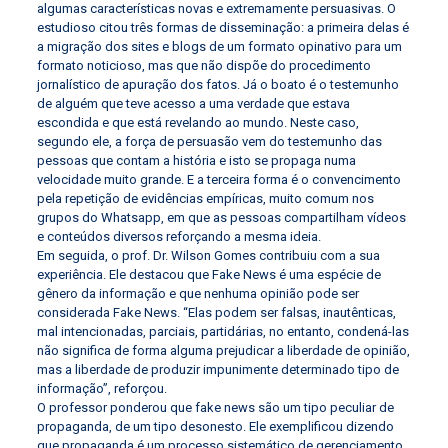
algumas características novas e extremamente persuasivas. O
estudioso citou três formas de disseminação: a primeira delas é
a migração dos sites e blogs de um formato opinativo para um
formato noticioso, mas que não dispõe do procedimento
jornalístico de apuração dos fatos. Já o boato é o testemunho
de alguém que teve acesso a uma verdade que estava
escondida e que está revelando ao mundo. Neste caso,
segundo ele, a força de persuasão vem do testemunho das
pessoas que contam a história e isto se propaga numa
velocidade muito grande. E a terceira forma é o convencimento
pela repetição de evidências empíricas, muito comum nos
grupos do Whatsapp, em que as pessoas compartilham vídeos
e conteúdos diversos reforçando a mesma ideia.
Em seguida, o prof. Dr. Wilson Gomes contribuiu com a sua
experiência. Ele destacou que Fake News é uma espécie de
gênero da informação e que nenhuma opinião pode ser
considerada Fake News. “Elas podem ser falsas, inautênticas,
mal intencionadas, parciais, partidárias, no entanto, condená-las
não significa de forma alguma prejudicar a liberdade de opinião,
mas a liberdade de produzir impunimente determinado tipo de
informação”, reforçou.
O professor ponderou que fake news são um tipo peculiar de
propaganda, de um tipo desonesto. Ele exemplificou dizendo
que propaganda é um processo sistemático de gerenciamento