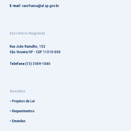
E-mail:
caiofranca@al.sp.gov.br
Escritório Regional
Rua João Ramalho, 152
São Vicente/SP - CEP 11310-050
Telefone:
(13) 3569-1040
Sessões
•
Projetos de Lei
•
Requerimentos
•
Emendas