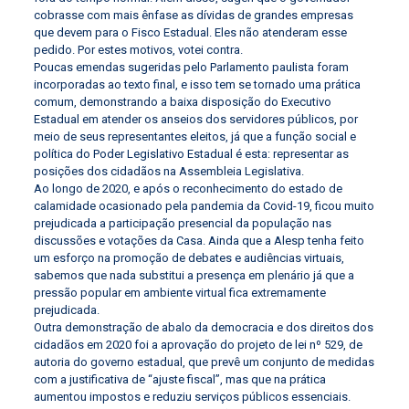
cobrasse com mais ênfase as dívidas de grandes empresas
que devem para o Fisco Estadual. Eles não atenderam esse
pedido. Por estes motivos, votei contra.
Poucas emendas sugeridas pelo Parlamento paulista foram
incorporadas ao texto final, e isso tem se tornado uma prática
comum, demonstrando a baixa disposição do Executivo
Estadual em atender os anseios dos servidores públicos, por
meio de seus representantes eleitos, já que a função social e
política do Poder Legislativo Estadual é esta: representar as
posições dos cidadãos na Assembleia Legislativa.
Ao longo de 2020, e após o reconhecimento do estado de
calamidade ocasionado pela pandemia da Covid-19, ficou muito
prejudicada a participação presencial da população nas
discussões e votações da Casa. Ainda que a Alesp tenha feito
um esforço na promoção de debates e audiências virtuais,
sabemos que nada substitui a presença em plenário já que a
pressão popular em ambiente virtual fica extremamente
prejudicada.
Outra demonstração de abalo da democracia e dos direitos dos
cidadãos em 2020 foi a aprovação do projeto de lei nº 529, de
autoria do governo estadual, que prevê um conjunto de medidas
com a justificativa de “ajuste fiscal”, mas que na prática
aumentou impostos e reduziu serviços públicos essenciais.