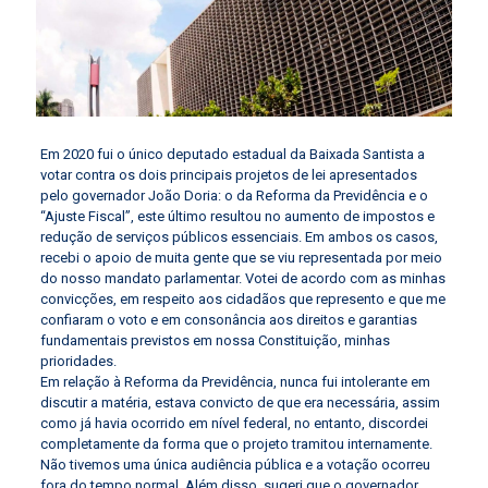
Em 2020 fui o único deputado estadual da Baixada Santista a
votar contra os dois principais projetos de lei apresentados
pelo governador João Doria: o da Reforma da Previdência e o
“Ajuste Fiscal”, este último resultou no aumento de impostos e
redução de serviços públicos essenciais. Em ambos os casos,
recebi o apoio de muita gente que se viu representada por meio
do nosso mandato parlamentar. Votei de acordo com as minhas
convicções, em respeito aos cidadãos que represento e que me
confiaram o voto e em consonância aos direitos e garantias
fundamentais previstos em nossa Constituição, minhas
prioridades.
Em relação à Reforma da Previdência, nunca fui intolerante em
discutir a matéria, estava convicto de que era necessária, assim
como já havia ocorrido em nível federal, no entanto, discordei
completamente da forma que o projeto tramitou internamente.
Não tivemos uma única audiência pública e a votação ocorreu
fora do tempo normal. Além disso, sugeri que o governador