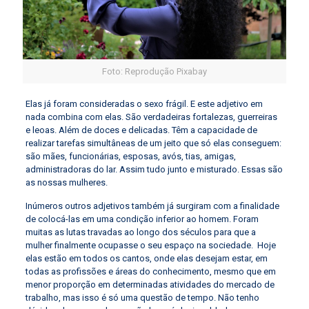
Foto: Reprodução Pixabay
Elas já foram consideradas o sexo frágil. E este adjetivo em
nada combina com elas. São verdadeiras fortalezas, guerreiras
e leoas. Além de doces e delicadas. Têm a capacidade de
realizar tarefas simultâneas de um jeito que só elas conseguem:
são mães, funcionárias, esposas, avós, tias, amigas,
administradoras do lar. Assim tudo junto e misturado. Essas são
as nossas mulheres.
Inúmeros outros adjetivos também já surgiram com a finalidade
de colocá-las em uma condição inferior ao homem. Foram
muitas as lutas travadas ao longo dos séculos para que a
mulher finalmente ocupasse o seu espaço na sociedade. Hoje
elas estão em todos os cantos, onde elas desejam estar, em
todas as profissões e áreas do conhecimento, mesmo que em
menor proporção em determinadas atividades do mercado de
trabalho, mas isso é só uma questão de tempo. Não tenho