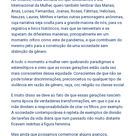
Internacional da Mulher, quero também lembrar das Marias,
Anas, Lucias, Fernandas, Joanas, Rosas, Fátimas, Heloísas,
Neuzas, Lauras, Mirthes e tantas outras personagens anônimas,
cuja narrativa seja oculta para a grande maioria de nós, para os
registros e livros históricos, mas que se reinventam e se
superam de diferentes maneiras, principalmente em um
momento crítico como este de pandemia, e que contribuem do
mesmo jeito para a construção de uma sociedade sem
distinção de gênero.
A todo o momento a mulher vem quebrando paradigmas e
estereótipos e creio que as novas gerações estão cada vez
mais conscientes dessa equidade. Conscientes de que não se
pode tolerar discriminações, preconceitos ou qualquer tipo de
violência em razão de gênero, raça, cor, religião ou classe social.
E muito disso se deve ao fato de que essas gerações nascem
numa época de verdadeiras transformações, em que o pai e a
mãe dividem a responsabilidade de criar os filhos, por exemplo.
A sociedade contemporânea é repleta de exemplos de divisão
de tarefas da vida diária que num passado não muito distante
ficavam restritas à figura feminina.
Mas ainda que possamos comemorar alguns avanços,