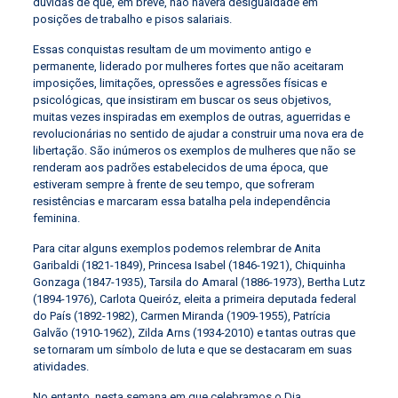
dúvidas de que, em breve, não haverá desigualdade em
posições de trabalho e pisos salariais.
Essas conquistas resultam de um movimento antigo e
permanente, liderado por mulheres fortes que não aceitaram
imposições, limitações, opressões e agressões físicas e
psicológicas, que insistiram em buscar os seus objetivos,
muitas vezes inspiradas em exemplos de outras, aguerridas e
revolucionárias no sentido de ajudar a construir uma nova era de
libertação. São inúmeros os exemplos de mulheres que não se
renderam aos padrões estabelecidos de uma época, que
estiveram sempre à frente de seu tempo, que sofreram
resistências e marcaram essa batalha pela independência
feminina.
Para citar alguns exemplos podemos relembrar de Anita
Garibaldi (1821-1849), Princesa Isabel (1846-1921), Chiquinha
Gonzaga (1847-1935), Tarsila do Amaral (1886-1973), Bertha Lutz
(1894-1976), Carlota Queiróz, eleita a primeira deputada federal
do País (1892-1982), Carmen Miranda (1909-1955), Patrícia
Galvão (1910-1962), Zilda Arns (1934-2010) e tantas outras que
se tornaram um símbolo de luta e que se destacaram em suas
atividades.
No entanto, nesta semana em que celebramos o Dia