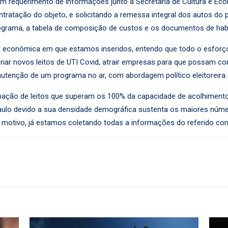
m requerimento de informações junto à Secretaria de Cultura e Eco
ntratação do objeto, e solicitando a remessa integral dos autos do
programa, a tabela de composição de custos e os documentos de hab
a e econômica em que estamos inseridos, entendo que todo o esforç
riar novos leitos de UTI Covid, atrair empresas para que possam co
utenção de um programa no ar, com abordagem político eleitoreira.
pação de leitos que superam os 100% da capacidade de acolhimento
 Paulo devido a sua densidade demográfica sustenta os maiores nú
e motivo, já estamos coletando todas a informações do referido co