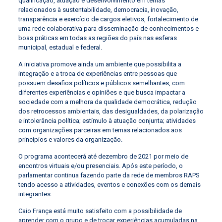
qualificação, atuação e desenvolvimento em temas
relacionados à sustentabilidade, democracia, inovação,
transparência e exercício de cargos eletivos, fortalecimento de
uma rede colaborativa para disseminação de conhecimentos e
boas práticas em todas as regiões do país nas esferas
municipal, estadual e federal.
A iniciativa promove ainda um ambiente que possibilita a
integração e a troca de experiências entre pessoas que
possuem desafios políticos e públicos semelhantes, com
diferentes experiências e opiniões e que busca impactar a
sociedade com a melhora da qualidade democrática, redução
dos retrocessos ambientais, das desigualdades, da polarização
e intolerância política; estímulo à atuação conjunta; atividades
com organizações parceiras em temas relacionados aos
princípios e valores da organização.
O programa acontecerá até dezembro de 2021 por meio de
encontros virtuais e/ou presenciais. Após este período, o
parlamentar continua fazendo parte da rede de membros RAPS
tendo acesso a atividades, eventos e conexões com os demais
integrantes.
Caio França está muito satisfeito com a possibilidade de
aprender com o grupo e de trocar experiências acumuladas na