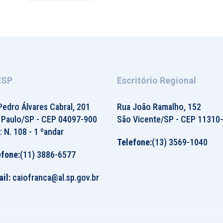
ESP
Escritório Regional
Pedro Álvares Cabral, 201
Rua João Ramalho, 152
 Paulo/SP - CEP 04097-900
São Vicente/SP - CEP 11310
: N. 108 - 1 ºandar
Telefone:
(13) 3569-1040
efone:
(11) 3886-6577
il:
caiofranca@al.sp.gov.br