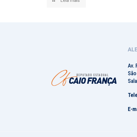
Leia mais
AL
Av. 
São
Sala
Tel
E-ma