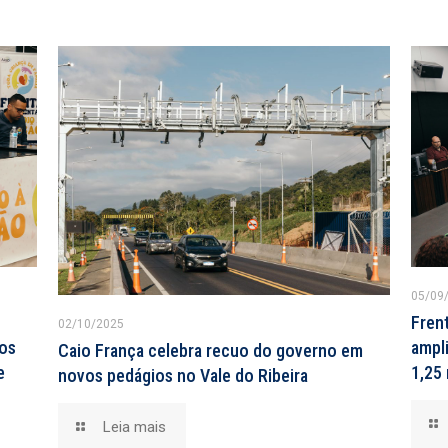
05/09
Fren
02/10/2025
tos
ampli
Caio França celebra recuo do governo em
e
1,25 
novos pedágios no Vale do Ribeira
Leia mais