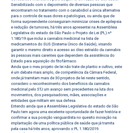
Sensibilizado com o depoimento de diversas pessoas que
encontraram no tratamento com o canabidiol a única alternativa
para o controle de suas dores e patologias, ou ainda que de
forma surpreendente conseguiram minimizar crises de epilepsia
e redução de tumores, há três anos apresentei na Assembleia
Legislativa do estado de São Paulo o Projeto de Lei (PL) nº
1.180/19 que inclui a cannabis medicinal na lista de
medicamentos do SUS (Sistema Único de Saúde), visando
garantir o mesmo direito e acesso ao óleo extraído da cannabis
às pessoas mais carentes que dependem da assistência do
Estado para aquisição do fitofármaco.
Ainda que o meu projeto de lei não trate de plantio e cultivo, este
é um debate mais amplo, de competência da Câmara Federal,
onde já tramitam mais de 30 projetos de lei neste sentido,
considero o reconhecimento dos benefícios da cannabis
medicinal pelo STJ um avanço sem precedentes na luta dos
movimentos, dos pesquisadores, mães, associações e
entidades que militam em sua defesa.
Entendo ainda que a Assembleia Legislativa do estado de São
Paulo tem agora uma excelente oportunidade de fazer história e
confirmar a sua posição vanguardista no quesito inovação na
implantação de uma política pública de saúde que já tramita
pela casa há três anos, aprovando o PL 1.180/2019.