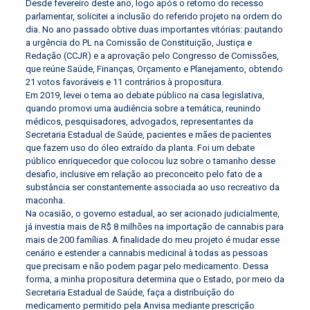
Desde fevereiro deste ano, logo após o retorno do recesso
parlamentar, solicitei a inclusão do referido projeto na ordem do
dia. No ano passado obtive duas importantes vitórias: pautando
a urgência do PL na Comissão de Constituição, Justiça e
Redação (CCJR) e a aprovação pelo Congresso de Comissões,
que reúne Saúde, Finanças, Orçamento e Planejamento, obtendo
21 votos favoráveis e 11 contrários à propositura.
Em 2019, levei o tema ao debate público na casa legislativa,
quando promovi uma audiência sobre a temática, reunindo
médicos, pesquisadores, advogados, representantes da
Secretaria Estadual de Saúde, pacientes e mães de pacientes
que fazem uso do óleo extraído da planta. Foi um debate
público enriquecedor que colocou luz sobre o tamanho desse
desafio, inclusive em relação ao preconceito pelo fato de a
substância ser constantemente associada ao uso recreativo da
maconha.
Na ocasião, o governo estadual, ao ser acionado judicialmente,
já investia mais de R$ 8 milhões na importação de cannabis para
mais de 200 famílias. A finalidade do meu projeto é mudar esse
cenário e estender a cannabis medicinal à todas as pessoas
que precisam e não podem pagar pelo medicamento. Dessa
forma, a minha propositura determina que o Estado, por meio da
Secretaria Estadual de Saúde, faça a distribuição do
medicamento permitido pela Anvisa mediante prescrição