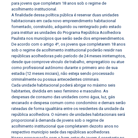
para jovens que completam 18 anos sob o regime de
acolhimento institucional.
A finalidade dessa política pública é reservar duas unidades
habitacionais em cada novo empreendimento habitacional
fomentado, construído, adquirido ou reintegrado pelo estado
para instituir as unidades do Programa República Acolhedora
Paulista nos municípios que serão sede dos empreendimentos.
De acordo com o artigo 4º, os jovens que completarem 18 anos
sob o regime de acolhimento institucional poderão residir nas
repúblicas acolhedoras pelo período de 24 meses ininterruptos,
desde que comprove vínculo de trabalho, empregatício ou atue
como profissional autônomo durante o primeiro ano de sua
estadia (12 meses iniciais), não esteja sendo processado
criminalmente ou possua antecedentes criminais.
Cada unidade habitacional poderá abrigar no máximo seis
habitantes, dividida em sexo feminino e masculino. As
despesas de consumo das unidades como água, luz, gás
encanado e despesa comum como condomínio e demais serão
rateadas de forma igualitária entre os residentes da unidade da
república acolhedora. O número de unidades habitacionais será
proporcional à demanda de jovens sob o regime de
acolhimento institucional que completarem dezoito anos no
respectivo município sede das repúblicas acolhedoras.
Nossa preocupação com o bem-estar do jovem é constante no