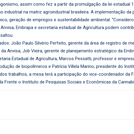
onismo, assim como fez a partir da promulgação da lei estadual 17
 industrial na matriz agroindustrial brasileira. A implementação d
o, geração de empregos e sustentabilidade ambiental. “Considero
nvisa, Embrapa e secretaria estadual de Agricultura podem contribui
saltou.
dos: João Paulo Silvério Perfeito, gerente da área de registro de m
 da Anvisa; Job Vieira, gerente de planejamento estratégico da Embr
aria Estadual de Agricultura, Marcos Pessatti, professor e empres
dução de biopolímeros e Patrícia Villela Marino, presidente do Inst
s trabalhos, a mesa terá a participação do vice-coordenador da F
a Frente o Instituto de Pesquisas Sociais e Econômicas da Cannabi