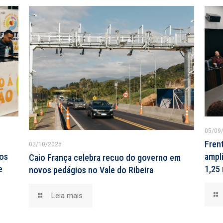
05/09
Fren
02/10/2025
tos
ampli
Caio França celebra recuo do governo em
e
1,25 
novos pedágios no Vale do Ribeira
Leia mais