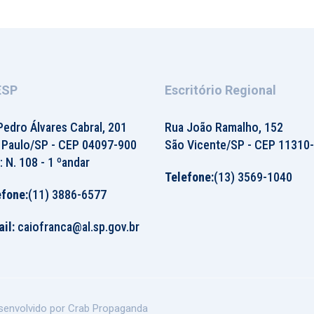
ESP
Escritório Regional
Pedro Álvares Cabral, 201
Rua João Ramalho, 152
 Paulo/SP - CEP 04097-900
São Vicente/SP - CEP 11310
: N. 108 - 1 ºandar
Telefone:
(13) 3569-1040
efone:
(11) 3886-6577
il:
caiofranca@al.sp.gov.br
senvolvido por Crab Propaganda