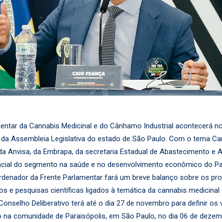
ntar da Cannabis Medicinal e do Cânhamo Industrial acontecerá no p
de da Assembleia Legislativa do estado de São Paulo. Com o tema 
da Anvisa, da Embrapa, da secretaria Estadual de Abastecimento e Ag
encial do segmento na saúde e no desenvolvimento econômico do Pa
rdenador da Frente Parlamentar fará um breve balanço sobre os pro
tos e pesquisas científicas ligados à temática da cannabis medicina
Conselho Deliberativo terá até o dia 27 de novembro para definir o
no na comunidade de Paraisópolis, em São Paulo, no dia 06 de dezem