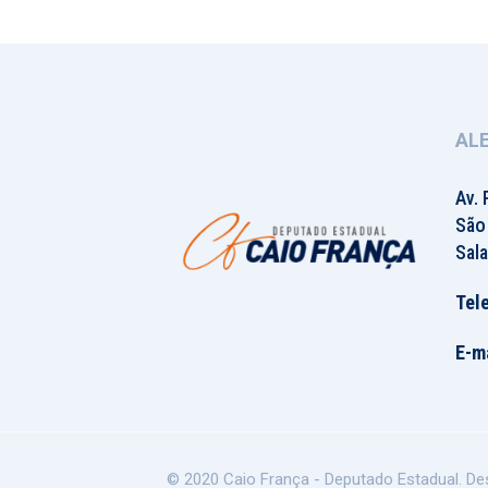
AL
Av. 
São
Sala
Tel
E-ma
© 2020 Caio França - Deputado Estadual. De