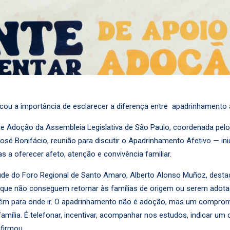
u a importância de esclarecer a diferença entre apadrinhamento a
e Adoção da Assembleia Legislativa de São Paulo, coordenada pelo
 José Bonifácio, reunião para discutir o Apadrinhamento Afetivo — in
 a oferecer afeto, atenção e convivência familiar.
entude do Foro Regional de Santo Amaro, Alberto Alonso Muñoz, dest
ens que não conseguem retornar às famílias de origem ou serem ado
o têm para onde ir. O apadrinhamento não é adoção, mas um compro
ília. É telefonar, incentivar, acompanhar nos estudos, indicar um c
firmou.