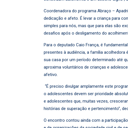
Coordenadora do programa Abraço – Apadrinha
dedicação e afeto. É levar a criança para con
simples para nós, mas que para elas são ex
desafios após o desligamento do acolhimento
Para o deputado Caio França, é fundamental 
presentes à audiência, a família acolhedora 
sua casa por um período determinado até que
aproxima voluntários de crianças e adolesc
afetivo.
“É preciso divulgar amplamente este program
o adolescentes devem ser prioridade absol
e adolescentes que, muitas vezes, crescera
histórias de superação e pertencimento”, de
O encontro contou ainda com a participação
e de organizações da sociedade civil e de s