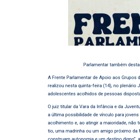
Parlamentar também destaco
A Frente Parlamentar de Apoio aos Grupos d
realizou nesta quinta-feira (14), no plenário
adolescentes acolhidos de pessoas dispostas
O juiz titular da Vara da Infância e da Juv
a última possibilidade de vínculo para jov
acolhimento e, ao atingir a maioridade, nã
tio, uma madrinha ou um amigo próximo da fam
construam autonomia e um destino digno”, a