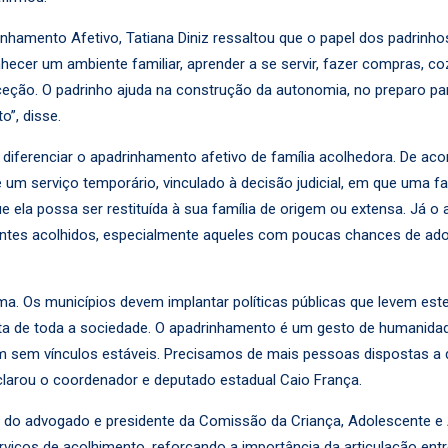
mento Afetivo, Tatiana Diniz ressaltou que o papel dos padrinhos 
hecer um ambiente familiar, aprender a se servir, fazer compras, coz
ceção. O padrinho ajuda na construção da autonomia, no preparo pa
”, disse.
diferenciar o apadrinhamento afetivo de família acolhedora. De ac
é um serviço temporário, vinculado à decisão judicial, em que uma f
 ela possa ser restituída à sua família de origem ou extensa. Já 
entes acolhidos, especialmente aqueles com poucas chances de adoç
a. Os municípios devem implantar políticas públicas que levem este
uta de toda a sociedade. O apadrinhamento é um gesto de humanid
m sem vínculos estáveis. Precisamos de mais pessoas dispostas a d
clarou o coordenador e deputado estadual Caio França.
 do advogado e presidente da Comissão da Criança, Adolescente e
erviços de acolhimento, reforçando a importância da articulação ent