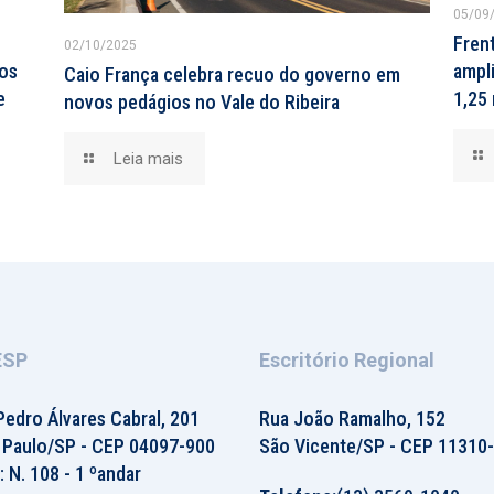
05/09
Fren
02/10/2025
tos
ampli
Caio França celebra recuo do governo em
e
1,25 
novos pedágios no Vale do Ribeira
Leia mais
ESP
Escritório Regional
Pedro Álvares Cabral, 201
Rua João Ramalho, 152
 Paulo/SP - CEP 04097-900
São Vicente/SP - CEP 11310
: N. 108 - 1 ºandar