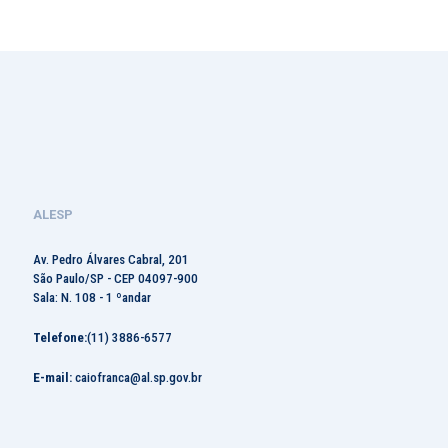
ALESP
Av. Pedro Álvares Cabral, 201
São Paulo/SP - CEP 04097-900
Sala: N. 108 - 1 ºandar
Telefone:
(11) 3886-6577
E-mail:
caiofranca@al.sp.gov.br