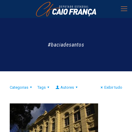
#baciadesantos
Categorias
Tags
Autores
Exibir tudo