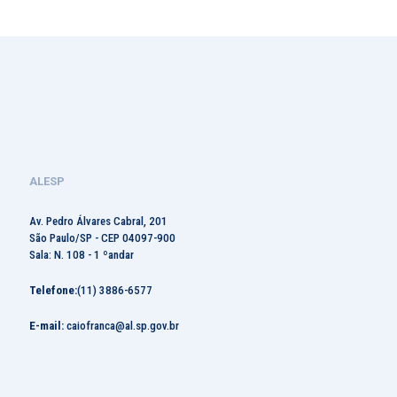
ALESP
Av. Pedro Álvares Cabral, 201
São Paulo/SP - CEP 04097-900
Sala: N. 108 - 1 ºandar
Telefone:
(11) 3886-6577
E-mail:
caiofranca@al.sp.gov.br