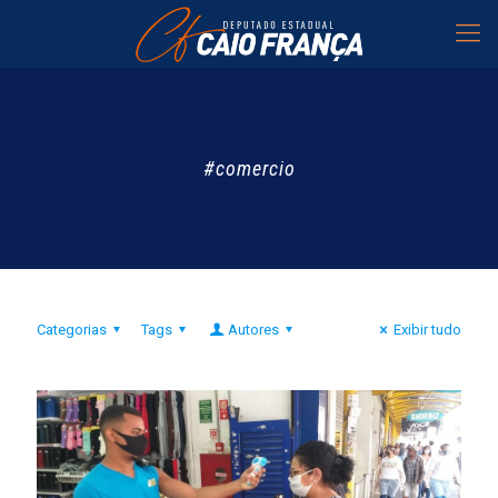
#comercio
Categorias
Tags
Autores
Exibir tudo