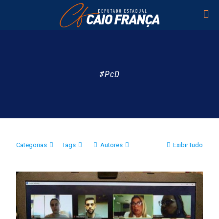
#PcD
Categorias
Tags
Autores
Exibir tudo