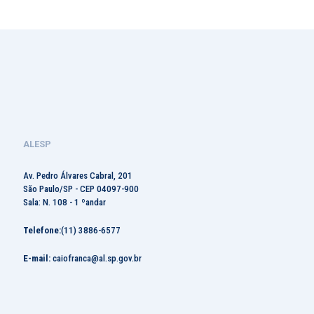
ALESP
Av. Pedro Álvares Cabral, 201
São Paulo/SP - CEP 04097-900
Sala: N. 108 - 1 ºandar
Telefone:
(11) 3886-6577
E-mail:
caiofranca@al.sp.gov.br