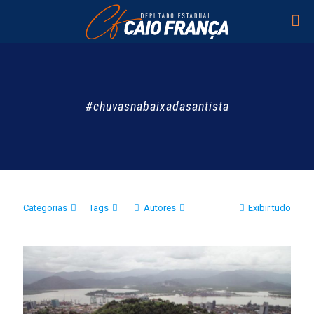
#chuvasnabaixadasantista
Categorias
Tags
Autores
Exibir tudo