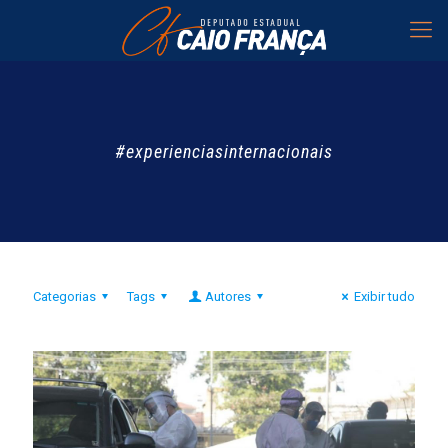
#experienciasinternacionais
Categorias
Tags
Autores
Exibir tudo